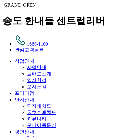
GRAND OPEN
송도 한내들 센트럴리버
1660-1109
관심고객등록
사업안내
사업안내
브랜드소개
입지환경
오시는길
프리미엄
단지안내
단지배치도
동호수배치도
커뮤니티
구내이동통신
평면안내