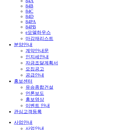
84A
84B
84C
84D
84PA
84PB
e모델하우스
마감재리스트
분양안내
계약안내문
인지세안내
자금조달계획서
모집공고
공급안내
홍보센터
유승종합건설
언론보도
홍보영상
이벤트 안내
관심고객등록
사업안내
사업안내