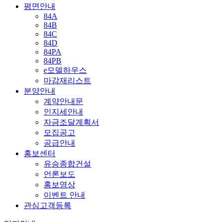
평면안내
84A
84B
84C
84D
84PA
84PB
e모델하우스
마감재리스트
분양안내
계약안내문
인지세안내
자금조달계획서
모집공고
공급안내
홍보센터
유승종합건설
언론보도
홍보영상
이벤트 안내
관심고객등록