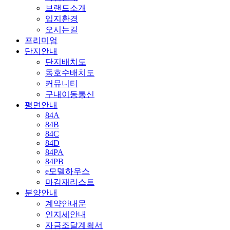
브랜드소개
입지환경
오시는길
프리미엄
단지안내
단지배치도
동호수배치도
커뮤니티
구내이동통신
평면안내
84A
84B
84C
84D
84PA
84PB
e모델하우스
마감재리스트
분양안내
계약안내문
인지세안내
자금조달계획서